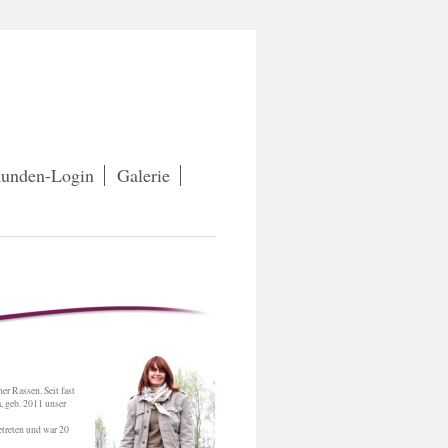
unden-Login
Galerie
r Rassen. Seit fast
, geb. 2011 unser
etreten und war 20