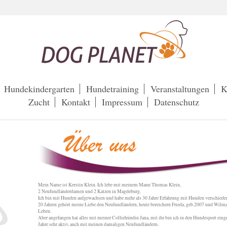
Hundekindergarten
Hundetraining
Veranstaltungen
K
Zucht
Kontakt
Impressum
Datenschutz
Mein Name ist Kerstin Klein. Ich lebe mit meinem Mann Thomas Klein,
2 Neufundländerdamen und 2 Katzen in Magdeburg.
Ich bin mit Hunden aufgewachsen und habe mehr als 30 Jahre Erfahrung mit Hunden verschiedene
20 Jahren gehört meine Liebe den Neufundländern, heute bereichern Frieda, geb.2007 und Wilma
Leben.
Aber angefangen hat alles mit meiner Colliehündin Jana, mit ihr bin ich in den Hundesport eing
Jahre sehr aktiv, auch mit meinen damaligen Neufundländern.