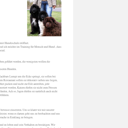
mit Hundeschule eröffnet.
 ich möchte im Training für Mensch und Hund , dass
wird.
en geführt werden, die wenigsten wollen die
unseren Hunden.
Nachbars Lumpi um die Ecke springt, sie sollen bei
 im Restaurant sollen sie dekorativ neben uns liegen,
rher gucken und nicht zur Eile antreiben, jede
oriert werden, Katzen dürfen sie nicht zum Fressen
 finden, Ach so, Jagen dürfen sie natürlich auch nicht
rtführen.
 bewusst einsetzten. Um so klarer wir mit unserer
Meister, wenn es darum geht uns zu beobachten und uns
prache in Einklang zu bringen.
und zu loben und sein Verhalten zu bestätigen. Wir