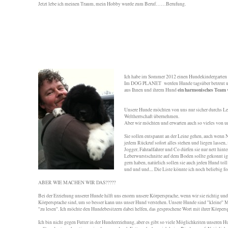
Jetzt lebe ich meinen Traum, mein Hobby wurde zum Beruf……Berufung.
Ich habe im Sommer 2012 einen Hundekindergarten 
Im DOG PLANET werden Hunde tagsüber betreut und
ein harmonisches Team
aus Ihnen und ihrem Hund
Unsere Hunde möchten von uns nur sicher durchs Leb
Weltherrschaft übernehmen.
Aber wir möchten und erwarten auch so vieles von 
Sie sollen entspannt an der Leine gehen, auch wenn 
jedem Rückruf sofort alles stehen und liegen lassen,
Jogger, Fahradfahrer und Co dürfen sie nur nett hinte
Leberwurstschnitte auf dem Boden sollte gekonnt ign
gern haben, natürlich sollen sie auch jeden Hund toll
und und und.... Die Liste könnte ich noch beliebig fo
ABER WIE MACHEN WIR DAS?????
Bei der Erziehung unserer Hunde hilft uns enorm unsere Körpersprache, wenn wir sie richtig und
Körpersprache sind, um so besser kann uns unser Hund verstehen. Unsere Hunde sind ''kleine'' 
''zu lesen''. Ich möchte den Hundebesitzern dabei helfen, das gesprochene Wort mit ihrer Körpers
Ich bin nicht gegen Futter in der Hundeerziehung, aber es gibt so viele Möglichkeiten unseren H